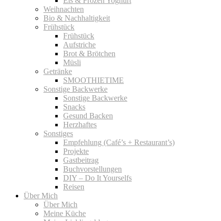
Eis & Frozen Yoghurt
Weihnachten
Bio & Nachhaltigkeit
Frühstück
Frühstück
Aufstriche
Brot & Brötchen
Müsli
Getränke
SMOOTHIETIME
Sonstige Backwerke
Sonstige Backwerke
Snacks
Gesund Backen
Herzhaftes
Sonstiges
Empfehlung (Café’s + Restaurant’s)
Projekte
Gastbeitrag
Buchvorstellungen
DIY – Do It Yourselfs
Reisen
Über Mich
Über Mich
Meine Küche