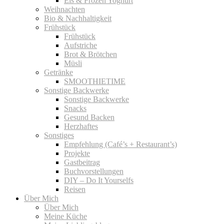
Eis & Frozen Yoghurt
Weihnachten
Bio & Nachhaltigkeit
Frühstück
Frühstück
Aufstriche
Brot & Brötchen
Müsli
Getränke
SMOOTHIETIME
Sonstige Backwerke
Sonstige Backwerke
Snacks
Gesund Backen
Herzhaftes
Sonstiges
Empfehlung (Café’s + Restaurant’s)
Projekte
Gastbeitrag
Buchvorstellungen
DIY – Do It Yourselfs
Reisen
Über Mich
Über Mich
Meine Küche