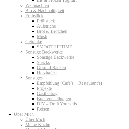
Eis & Frozen Yoghurt
Weihnachten
Bio & Nachhaltigkeit
Frühstück
Frühstück
Aufstriche
Brot & Brötchen
Müsli
Getränke
SMOOTHIETIME
Sonstige Backwerke
Sonstige Backwerke
Snacks
Gesund Backen
Herzhaftes
Sonstiges
Empfehlung (Café’s + Restaurant’s)
Projekte
Gastbeitrag
Buchvorstellungen
DIY – Do It Yourselfs
Reisen
Über Mich
Über Mich
Meine Küche