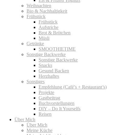
Eis & Frozen Yoghurt
Weihnachten
Bio & Nachhaltigkeit
Frühstück
Frühstück
Aufstriche
Brot & Brötchen
Müsli
Getränke
SMOOTHIETIME
Sonstige Backwerke
Sonstige Backwerke
Snacks
Gesund Backen
Herzhaftes
Sonstiges
Empfehlung (Café’s + Restaurant’s)
Projekte
Gastbeitrag
Buchvorstellungen
DIY – Do It Yourselfs
Reisen
Über Mich
Über Mich
Meine Küche