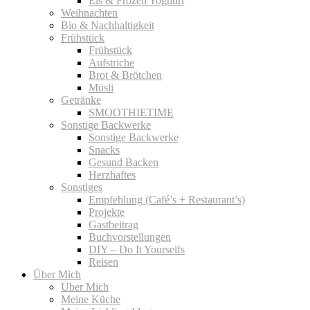
Eis & Frozen Yoghurt
Weihnachten
Bio & Nachhaltigkeit
Frühstück
Frühstück
Aufstriche
Brot & Brötchen
Müsli
Getränke
SMOOTHIETIME
Sonstige Backwerke
Sonstige Backwerke
Snacks
Gesund Backen
Herzhaftes
Sonstiges
Empfehlung (Café’s + Restaurant’s)
Projekte
Gastbeitrag
Buchvorstellungen
DIY – Do It Yourselfs
Reisen
Über Mich
Über Mich
Meine Küche