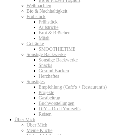
Eis & Frozen Yoghurt
Weihnachten
Bio & Nachhaltigkeit
Frühstück
Frühstück
Aufstriche
Brot & Brötchen
Müsli
Getränke
SMOOTHIETIME
Sonstige Backwerke
Sonstige Backwerke
Snacks
Gesund Backen
Herzhaftes
Sonstiges
Empfehlung (Café’s + Restaurant’s)
Projekte
Gastbeitrag
Buchvorstellungen
DIY – Do It Yourselfs
Reisen
Über Mich
Über Mich
Meine Küche