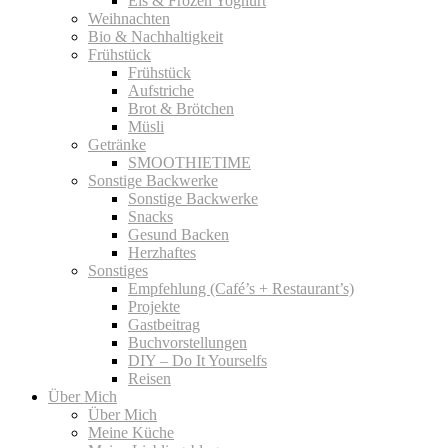
Eis & Frozen Yoghurt
Weihnachten
Bio & Nachhaltigkeit
Frühstück
Frühstück
Aufstriche
Brot & Brötchen
Müsli
Getränke
SMOOTHIETIME
Sonstige Backwerke
Sonstige Backwerke
Snacks
Gesund Backen
Herzhaftes
Sonstiges
Empfehlung (Café’s + Restaurant’s)
Projekte
Gastbeitrag
Buchvorstellungen
DIY – Do It Yourselfs
Reisen
Über Mich
Über Mich
Meine Küche