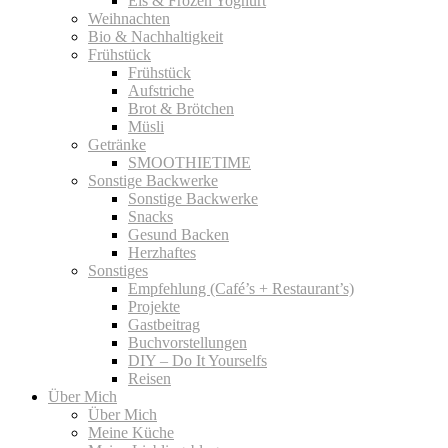
Eis & Frozen Yoghurt
Weihnachten
Bio & Nachhaltigkeit
Frühstück
Frühstück
Aufstriche
Brot & Brötchen
Müsli
Getränke
SMOOTHIETIME
Sonstige Backwerke
Sonstige Backwerke
Snacks
Gesund Backen
Herzhaftes
Sonstiges
Empfehlung (Café’s + Restaurant’s)
Projekte
Gastbeitrag
Buchvorstellungen
DIY – Do It Yourselfs
Reisen
Über Mich
Über Mich
Meine Küche