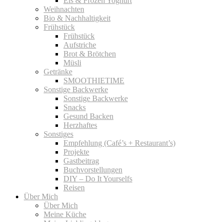
Eis & Frozen Yoghurt
Weihnachten
Bio & Nachhaltigkeit
Frühstück
Frühstück
Aufstriche
Brot & Brötchen
Müsli
Getränke
SMOOTHIETIME
Sonstige Backwerke
Sonstige Backwerke
Snacks
Gesund Backen
Herzhaftes
Sonstiges
Empfehlung (Café’s + Restaurant’s)
Projekte
Gastbeitrag
Buchvorstellungen
DIY – Do It Yourselfs
Reisen
Über Mich
Über Mich
Meine Küche