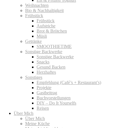
Eis & Frozen Yoghurt
Weihnachten
Bio & Nachhaltigkeit
Frühstück
Frühstück
Aufstriche
Brot & Brötchen
Müsli
Getränke
SMOOTHIETIME
Sonstige Backwerke
Sonstige Backwerke
Snacks
Gesund Backen
Herzhaftes
Sonstiges
Empfehlung (Café’s + Restaurant’s)
Projekte
Gastbeitrag
Buchvorstellungen
DIY – Do It Yourselfs
Reisen
Über Mich
Über Mich
Meine Küche