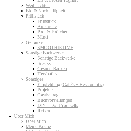
Eis & Frozen Yoghurt
Weihnachten
Bio & Nachhaltigkeit
Frühstück
Frühstück
Aufstriche
Brot & Brötchen
Müsli
Getränke
SMOOTHIETIME
Sonstige Backwerke
Sonstige Backwerke
Snacks
Gesund Backen
Herzhaftes
Sonstiges
Empfehlung (Café’s + Restaurant’s)
Projekte
Gastbeitrag
Buchvorstellungen
DIY – Do It Yourselfs
Reisen
Über Mich
Über Mich
Meine Küche