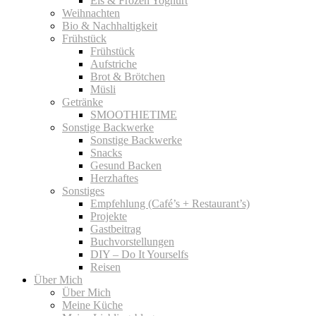
Eis & Frozen Yoghurt
Weihnachten
Bio & Nachhaltigkeit
Frühstück
Frühstück
Aufstriche
Brot & Brötchen
Müsli
Getränke
SMOOTHIETIME
Sonstige Backwerke
Sonstige Backwerke
Snacks
Gesund Backen
Herzhaftes
Sonstiges
Empfehlung (Café’s + Restaurant’s)
Projekte
Gastbeitrag
Buchvorstellungen
DIY – Do It Yourselfs
Reisen
Über Mich
Über Mich
Meine Küche