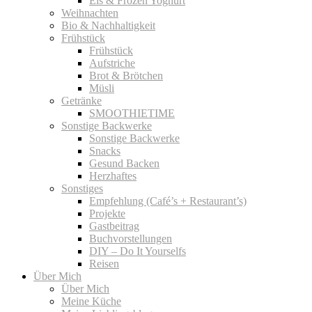
Eis & Frozen Yoghurt
Weihnachten
Bio & Nachhaltigkeit
Frühstück
Frühstück
Aufstriche
Brot & Brötchen
Müsli
Getränke
SMOOTHIETIME
Sonstige Backwerke
Sonstige Backwerke
Snacks
Gesund Backen
Herzhaftes
Sonstiges
Empfehlung (Café’s + Restaurant’s)
Projekte
Gastbeitrag
Buchvorstellungen
DIY – Do It Yourselfs
Reisen
Über Mich
Über Mich
Meine Küche