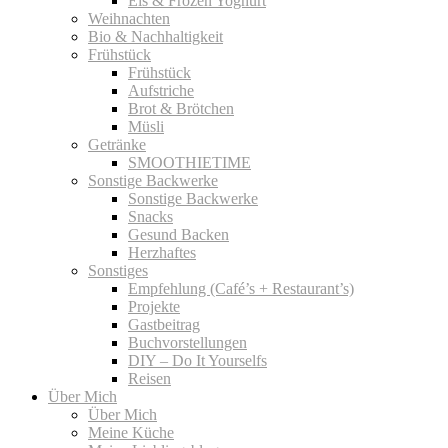
Eis & Frozen Yoghurt
Weihnachten
Bio & Nachhaltigkeit
Frühstück
Frühstück
Aufstriche
Brot & Brötchen
Müsli
Getränke
SMOOTHIETIME
Sonstige Backwerke
Sonstige Backwerke
Snacks
Gesund Backen
Herzhaftes
Sonstiges
Empfehlung (Café’s + Restaurant’s)
Projekte
Gastbeitrag
Buchvorstellungen
DIY – Do It Yourselfs
Reisen
Über Mich
Über Mich
Meine Küche