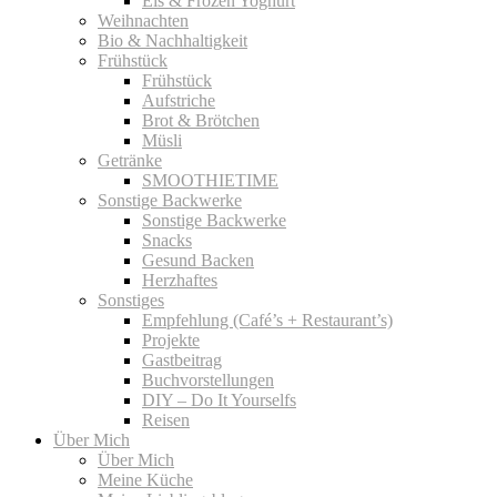
Eis & Frozen Yoghurt
Weihnachten
Bio & Nachhaltigkeit
Frühstück
Frühstück
Aufstriche
Brot & Brötchen
Müsli
Getränke
SMOOTHIETIME
Sonstige Backwerke
Sonstige Backwerke
Snacks
Gesund Backen
Herzhaftes
Sonstiges
Empfehlung (Café’s + Restaurant’s)
Projekte
Gastbeitrag
Buchvorstellungen
DIY – Do It Yourselfs
Reisen
Über Mich
Über Mich
Meine Küche