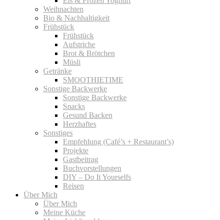
Eis & Frozen Yoghurt
Weihnachten
Bio & Nachhaltigkeit
Frühstück
Frühstück
Aufstriche
Brot & Brötchen
Müsli
Getränke
SMOOTHIETIME
Sonstige Backwerke
Sonstige Backwerke
Snacks
Gesund Backen
Herzhaftes
Sonstiges
Empfehlung (Café’s + Restaurant’s)
Projekte
Gastbeitrag
Buchvorstellungen
DIY – Do It Yourselfs
Reisen
Über Mich
Über Mich
Meine Küche