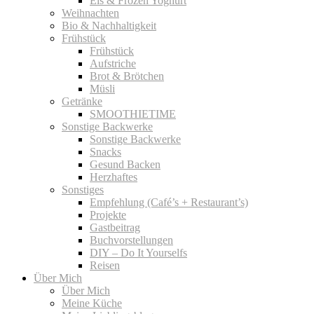
Eis & Frozen Yoghurt
Weihnachten
Bio & Nachhaltigkeit
Frühstück
Frühstück
Aufstriche
Brot & Brötchen
Müsli
Getränke
SMOOTHIETIME
Sonstige Backwerke
Sonstige Backwerke
Snacks
Gesund Backen
Herzhaftes
Sonstiges
Empfehlung (Café’s + Restaurant’s)
Projekte
Gastbeitrag
Buchvorstellungen
DIY – Do It Yourselfs
Reisen
Über Mich
Über Mich
Meine Küche