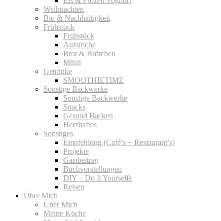
Eis & Frozen Yoghurt
Weihnachten
Bio & Nachhaltigkeit
Frühstück
Frühstück
Aufstriche
Brot & Brötchen
Müsli
Getränke
SMOOTHIETIME
Sonstige Backwerke
Sonstige Backwerke
Snacks
Gesund Backen
Herzhaftes
Sonstiges
Empfehlung (Café’s + Restaurant’s)
Projekte
Gastbeitrag
Buchvorstellungen
DIY – Do It Yourselfs
Reisen
Über Mich
Über Mich
Meine Küche