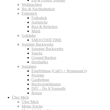
Eis & Frozen Yoghurt
Weihnachten
Bio & Nachhaltigkeit
Frühstück
Frühstück
Aufstriche
Brot & Brötchen
Müsli
Getränke
SMOOTHIETIME
Sonstige Backwerke
Sonstige Backwerke
Snacks
Gesund Backen
Herzhaftes
Sonstiges
Empfehlung (Café’s + Restaurant’s)
Projekte
Gastbeitrag
Buchvorstellungen
DIY – Do It Yourselfs
Reisen
Über Mich
Über Mich
Meine Küche