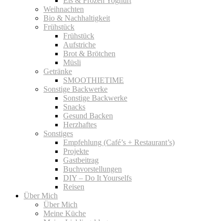
Eis & Frozen Yoghurt
Weihnachten
Bio & Nachhaltigkeit
Frühstück
Frühstück
Aufstriche
Brot & Brötchen
Müsli
Getränke
SMOOTHIETIME
Sonstige Backwerke
Sonstige Backwerke
Snacks
Gesund Backen
Herzhaftes
Sonstiges
Empfehlung (Café’s + Restaurant’s)
Projekte
Gastbeitrag
Buchvorstellungen
DIY – Do It Yourselfs
Reisen
Über Mich
Über Mich
Meine Küche