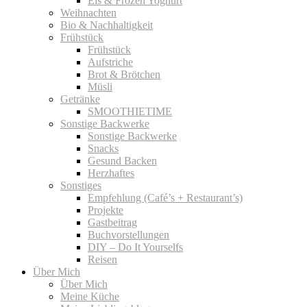
Eis & Frozen Yoghurt
Weihnachten
Bio & Nachhaltigkeit
Frühstück
Frühstück
Aufstriche
Brot & Brötchen
Müsli
Getränke
SMOOTHIETIME
Sonstige Backwerke
Sonstige Backwerke
Snacks
Gesund Backen
Herzhaftes
Sonstiges
Empfehlung (Café’s + Restaurant’s)
Projekte
Gastbeitrag
Buchvorstellungen
DIY – Do It Yourselfs
Reisen
Über Mich
Über Mich
Meine Küche