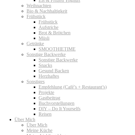
Eis & Frozen Yoghurt
Weihnachten
Bio & Nachhaltigkeit
Frühstück
Frühstück
Aufstriche
Brot & Brötchen
Müsli
Getränke
SMOOTHIETIME
Sonstige Backwerke
Sonstige Backwerke
Snacks
Gesund Backen
Herzhaftes
Sonstiges
Empfehlung (Café’s + Restaurant’s)
Projekte
Gastbeitrag
Buchvorstellungen
DIY – Do It Yourselfs
Reisen
Über Mich
Über Mich
Meine Küche