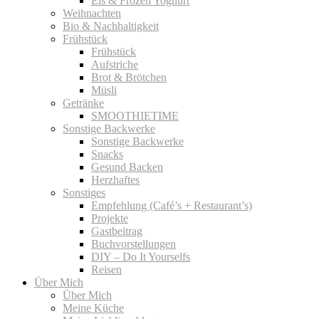
Eis & Frozen Yoghurt
Weihnachten
Bio & Nachhaltigkeit
Frühstück
Frühstück
Aufstriche
Brot & Brötchen
Müsli
Getränke
SMOOTHIETIME
Sonstige Backwerke
Sonstige Backwerke
Snacks
Gesund Backen
Herzhaftes
Sonstiges
Empfehlung (Café’s + Restaurant’s)
Projekte
Gastbeitrag
Buchvorstellungen
DIY – Do It Yourselfs
Reisen
Über Mich
Über Mich
Meine Küche