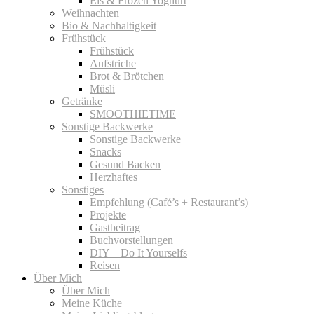
Eis & Frozen Yoghurt
Weihnachten
Bio & Nachhaltigkeit
Frühstück
Frühstück
Aufstriche
Brot & Brötchen
Müsli
Getränke
SMOOTHIETIME
Sonstige Backwerke
Sonstige Backwerke
Snacks
Gesund Backen
Herzhaftes
Sonstiges
Empfehlung (Café’s + Restaurant’s)
Projekte
Gastbeitrag
Buchvorstellungen
DIY – Do It Yourselfs
Reisen
Über Mich
Über Mich
Meine Küche