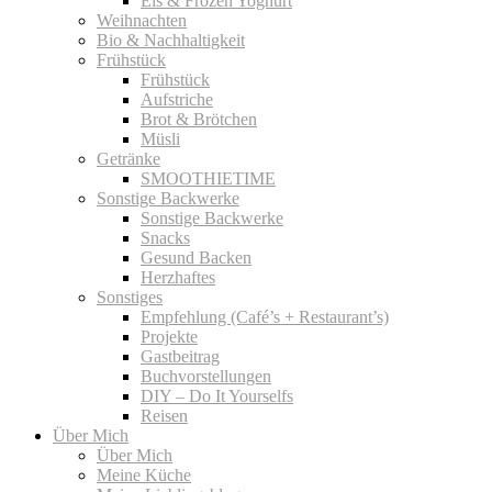
Eis & Frozen Yoghurt
Weihnachten
Bio & Nachhaltigkeit
Frühstück
Frühstück
Aufstriche
Brot & Brötchen
Müsli
Getränke
SMOOTHIETIME
Sonstige Backwerke
Sonstige Backwerke
Snacks
Gesund Backen
Herzhaftes
Sonstiges
Empfehlung (Café’s + Restaurant’s)
Projekte
Gastbeitrag
Buchvorstellungen
DIY – Do It Yourselfs
Reisen
Über Mich
Über Mich
Meine Küche