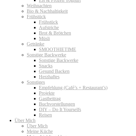
Eis & Frozen Yoghurt
Weihnachten
Bio & Nachhaltigkeit
Frühstück
Frühstück
Aufstriche
Brot & Brötchen
Müsli
Getränke
SMOOTHIETIME
Sonstige Backwerke
Sonstige Backwerke
Snacks
Gesund Backen
Herzhaftes
Sonstiges
Empfehlung (Café’s + Restaurant’s)
Projekte
Gastbeitrag
Buchvorstellungen
DIY – Do It Yourselfs
Reisen
Über Mich
Über Mich
Meine Küche