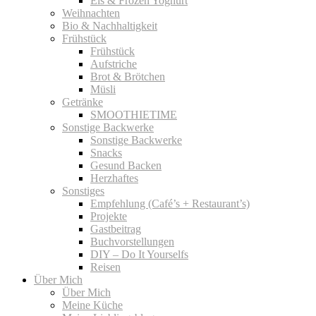
Eis & Frozen Yoghurt
Weihnachten
Bio & Nachhaltigkeit
Frühstück
Frühstück
Aufstriche
Brot & Brötchen
Müsli
Getränke
SMOOTHIETIME
Sonstige Backwerke
Sonstige Backwerke
Snacks
Gesund Backen
Herzhaftes
Sonstiges
Empfehlung (Café’s + Restaurant’s)
Projekte
Gastbeitrag
Buchvorstellungen
DIY – Do It Yourselfs
Reisen
Über Mich
Über Mich
Meine Küche