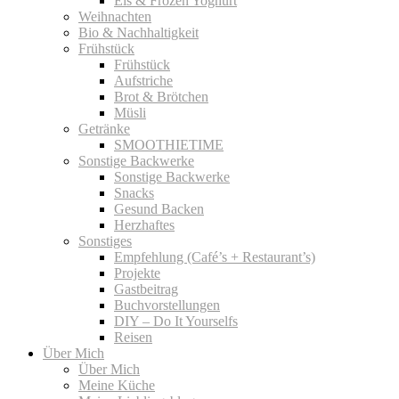
Eis & Frozen Yoghurt
Weihnachten
Bio & Nachhaltigkeit
Frühstück
Frühstück
Aufstriche
Brot & Brötchen
Müsli
Getränke
SMOOTHIETIME
Sonstige Backwerke
Sonstige Backwerke
Snacks
Gesund Backen
Herzhaftes
Sonstiges
Empfehlung (Café’s + Restaurant’s)
Projekte
Gastbeitrag
Buchvorstellungen
DIY – Do It Yourselfs
Reisen
Über Mich
Über Mich
Meine Küche