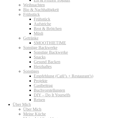
Eis & Frozen Yoghurt
Weihnachten
Bio & Nachhaltigkeit
Frühstück
Frühstück
Aufstriche
Brot & Brötchen
Müsli
Getränke
SMOOTHIETIME
Sonstige Backwerke
Sonstige Backwerke
Snacks
Gesund Backen
Herzhaftes
Sonstiges
Empfehlung (Café’s + Restaurant’s)
Projekte
Gastbeitrag
Buchvorstellungen
DIY – Do It Yourselfs
Reisen
Über Mich
Über Mich
Meine Küche