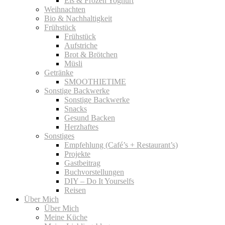
Eis & Frozen Yoghurt
Weihnachten
Bio & Nachhaltigkeit
Frühstück
Frühstück
Aufstriche
Brot & Brötchen
Müsli
Getränke
SMOOTHIETIME
Sonstige Backwerke
Sonstige Backwerke
Snacks
Gesund Backen
Herzhaftes
Sonstiges
Empfehlung (Café’s + Restaurant’s)
Projekte
Gastbeitrag
Buchvorstellungen
DIY – Do It Yourselfs
Reisen
Über Mich
Über Mich
Meine Küche