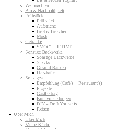
Eis & Frozen Yoghurt
Weihnachten
Bio & Nachhaltigkeit
Frühstück
Frühstück
Aufstriche
Brot & Brötchen
Müsli
Getränke
SMOOTHIETIME
Sonstige Backwerke
Sonstige Backwerke
Snacks
Gesund Backen
Herzhaftes
Sonstiges
Empfehlung (Café’s + Restaurant’s)
Projekte
Gastbeitrag
Buchvorstellungen
DIY – Do It Yourselfs
Reisen
Über Mich
Über Mich
Meine Küche