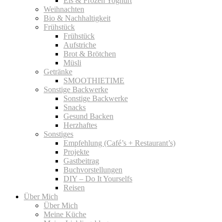
Eis & Frozen Yoghurt
Weihnachten
Bio & Nachhaltigkeit
Frühstück
Frühstück
Aufstriche
Brot & Brötchen
Müsli
Getränke
SMOOTHIETIME
Sonstige Backwerke
Sonstige Backwerke
Snacks
Gesund Backen
Herzhaftes
Sonstiges
Empfehlung (Café’s + Restaurant’s)
Projekte
Gastbeitrag
Buchvorstellungen
DIY – Do It Yourselfs
Reisen
Über Mich
Über Mich
Meine Küche