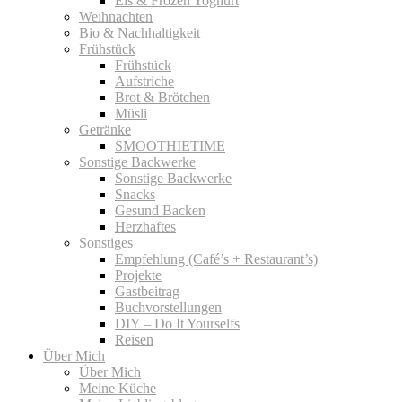
Eis & Frozen Yoghurt
Weihnachten
Bio & Nachhaltigkeit
Frühstück
Frühstück
Aufstriche
Brot & Brötchen
Müsli
Getränke
SMOOTHIETIME
Sonstige Backwerke
Sonstige Backwerke
Snacks
Gesund Backen
Herzhaftes
Sonstiges
Empfehlung (Café’s + Restaurant’s)
Projekte
Gastbeitrag
Buchvorstellungen
DIY – Do It Yourselfs
Reisen
Über Mich
Über Mich
Meine Küche