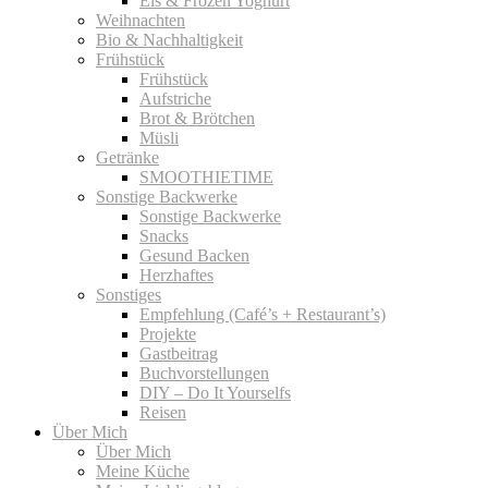
Eis & Frozen Yoghurt
Weihnachten
Bio & Nachhaltigkeit
Frühstück
Frühstück
Aufstriche
Brot & Brötchen
Müsli
Getränke
SMOOTHIETIME
Sonstige Backwerke
Sonstige Backwerke
Snacks
Gesund Backen
Herzhaftes
Sonstiges
Empfehlung (Café’s + Restaurant’s)
Projekte
Gastbeitrag
Buchvorstellungen
DIY – Do It Yourselfs
Reisen
Über Mich
Über Mich
Meine Küche