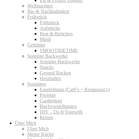
Eis & Frozen Yoghurt
Weihnachten
Bio & Nachhaltigkeit
Frühstück
Frühstück
Aufstriche
Brot & Brötchen
Müsli
Getränke
SMOOTHIETIME
Sonstige Backwerke
Sonstige Backwerke
Snacks
Gesund Backen
Herzhaftes
Sonstiges
Empfehlung (Café’s + Restaurant’s)
Projekte
Gastbeitrag
Buchvorstellungen
DIY – Do It Yourselfs
Reisen
Über Mich
Über Mich
Meine Küche