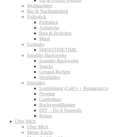
Eis & Frozen Yoghurt
Weihnachten
Bio & Nachhaltigkeit
Frühstück
Frühstück
Aufstriche
Brot & Brötchen
Müsli
Getränke
SMOOTHIETIME
Sonstige Backwerke
Sonstige Backwerke
Snacks
Gesund Backen
Herzhaftes
Sonstiges
Empfehlung (Café’s + Restaurant’s)
Projekte
Gastbeitrag
Buchvorstellungen
DIY – Do It Yourselfs
Reisen
Über Mich
Über Mich
Meine Küche