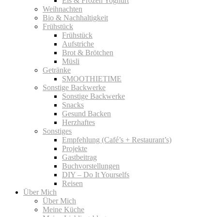
Eis & Frozen Yoghurt
Weihnachten
Bio & Nachhaltigkeit
Frühstück
Frühstück
Aufstriche
Brot & Brötchen
Müsli
Getränke
SMOOTHIETIME
Sonstige Backwerke
Sonstige Backwerke
Snacks
Gesund Backen
Herzhaftes
Sonstiges
Empfehlung (Café’s + Restaurant’s)
Projekte
Gastbeitrag
Buchvorstellungen
DIY – Do It Yourselfs
Reisen
Über Mich
Über Mich
Meine Küche