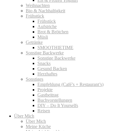
Eis & Frozen Yoghurt
Weihnachten
Bio & Nachhaltigkeit
Frühstück
Frühstück
Aufstriche
Brot & Brötchen
Müsli
Getränke
SMOOTHIETIME
Sonstige Backwerke
Sonstige Backwerke
Snacks
Gesund Backen
Herzhaftes
Sonstiges
Empfehlung (Café’s + Restaurant’s)
Projekte
Gastbeitrag
Buchvorstellungen
DIY – Do It Yourselfs
Reisen
Über Mich
Über Mich
Meine Küche