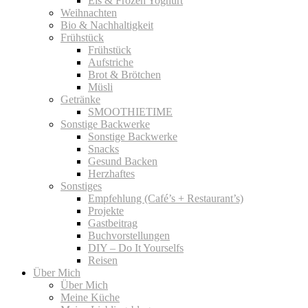
Eis & Frozen Yoghurt
Weihnachten
Bio & Nachhaltigkeit
Frühstück
Frühstück
Aufstriche
Brot & Brötchen
Müsli
Getränke
SMOOTHIETIME
Sonstige Backwerke
Sonstige Backwerke
Snacks
Gesund Backen
Herzhaftes
Sonstiges
Empfehlung (Café’s + Restaurant’s)
Projekte
Gastbeitrag
Buchvorstellungen
DIY – Do It Yourselfs
Reisen
Über Mich
Über Mich
Meine Küche