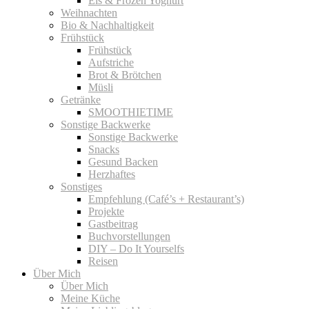
Eis & Frozen Yoghurt
Weihnachten
Bio & Nachhaltigkeit
Frühstück
Frühstück
Aufstriche
Brot & Brötchen
Müsli
Getränke
SMOOTHIETIME
Sonstige Backwerke
Sonstige Backwerke
Snacks
Gesund Backen
Herzhaftes
Sonstiges
Empfehlung (Café’s + Restaurant’s)
Projekte
Gastbeitrag
Buchvorstellungen
DIY – Do It Yourselfs
Reisen
Über Mich
Über Mich
Meine Küche