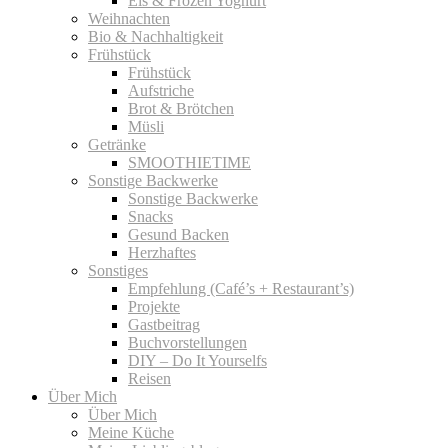
Eis & Frozen Yoghurt
Weihnachten
Bio & Nachhaltigkeit
Frühstück
Frühstück
Aufstriche
Brot & Brötchen
Müsli
Getränke
SMOOTHIETIME
Sonstige Backwerke
Sonstige Backwerke
Snacks
Gesund Backen
Herzhaftes
Sonstiges
Empfehlung (Café’s + Restaurant’s)
Projekte
Gastbeitrag
Buchvorstellungen
DIY – Do It Yourselfs
Reisen
Über Mich
Über Mich
Meine Küche