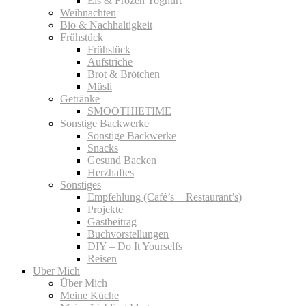
Eis & Frozen Yoghurt
Weihnachten
Bio & Nachhaltigkeit
Frühstück
Frühstück
Aufstriche
Brot & Brötchen
Müsli
Getränke
SMOOTHIETIME
Sonstige Backwerke
Sonstige Backwerke
Snacks
Gesund Backen
Herzhaftes
Sonstiges
Empfehlung (Café’s + Restaurant’s)
Projekte
Gastbeitrag
Buchvorstellungen
DIY – Do It Yourselfs
Reisen
Über Mich
Über Mich
Meine Küche