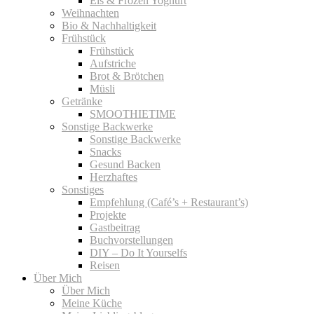
Eis & Frozen Yoghurt
Weihnachten
Bio & Nachhaltigkeit
Frühstück
Frühstück
Aufstriche
Brot & Brötchen
Müsli
Getränke
SMOOTHIETIME
Sonstige Backwerke
Sonstige Backwerke
Snacks
Gesund Backen
Herzhaftes
Sonstiges
Empfehlung (Café’s + Restaurant’s)
Projekte
Gastbeitrag
Buchvorstellungen
DIY – Do It Yourselfs
Reisen
Über Mich
Über Mich
Meine Küche