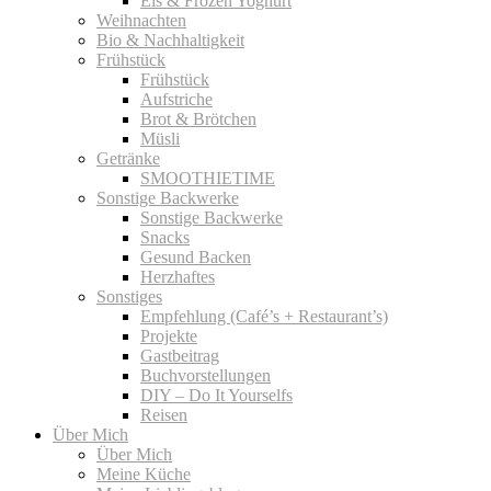
Eis & Frozen Yoghurt
Weihnachten
Bio & Nachhaltigkeit
Frühstück
Frühstück
Aufstriche
Brot & Brötchen
Müsli
Getränke
SMOOTHIETIME
Sonstige Backwerke
Sonstige Backwerke
Snacks
Gesund Backen
Herzhaftes
Sonstiges
Empfehlung (Café’s + Restaurant’s)
Projekte
Gastbeitrag
Buchvorstellungen
DIY – Do It Yourselfs
Reisen
Über Mich
Über Mich
Meine Küche