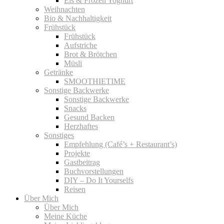
Eis & Frozen Yoghurt
Weihnachten
Bio & Nachhaltigkeit
Frühstück
Frühstück
Aufstriche
Brot & Brötchen
Müsli
Getränke
SMOOTHIETIME
Sonstige Backwerke
Sonstige Backwerke
Snacks
Gesund Backen
Herzhaftes
Sonstiges
Empfehlung (Café’s + Restaurant’s)
Projekte
Gastbeitrag
Buchvorstellungen
DIY – Do It Yourselfs
Reisen
Über Mich
Über Mich
Meine Küche