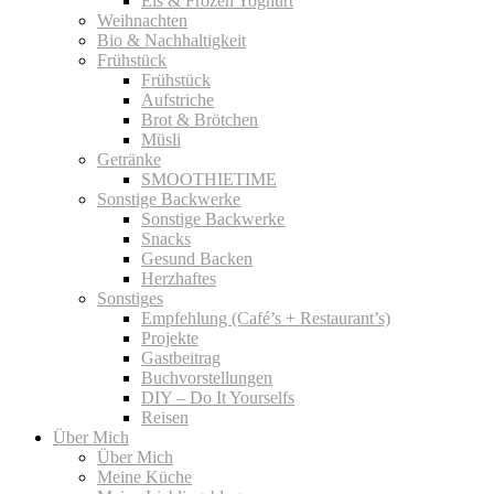
Eis & Frozen Yoghurt
Weihnachten
Bio & Nachhaltigkeit
Frühstück
Frühstück
Aufstriche
Brot & Brötchen
Müsli
Getränke
SMOOTHIETIME
Sonstige Backwerke
Sonstige Backwerke
Snacks
Gesund Backen
Herzhaftes
Sonstiges
Empfehlung (Café’s + Restaurant’s)
Projekte
Gastbeitrag
Buchvorstellungen
DIY – Do It Yourselfs
Reisen
Über Mich
Über Mich
Meine Küche