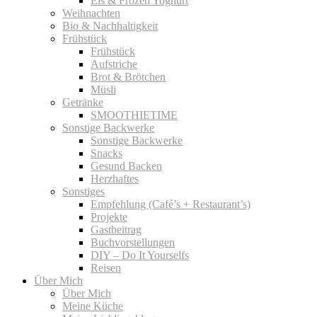
Eis & Frozen Yoghurt
Weihnachten
Bio & Nachhaltigkeit
Frühstück
Frühstück
Aufstriche
Brot & Brötchen
Müsli
Getränke
SMOOTHIETIME
Sonstige Backwerke
Sonstige Backwerke
Snacks
Gesund Backen
Herzhaftes
Sonstiges
Empfehlung (Café’s + Restaurant’s)
Projekte
Gastbeitrag
Buchvorstellungen
DIY – Do It Yourselfs
Reisen
Über Mich
Über Mich
Meine Küche