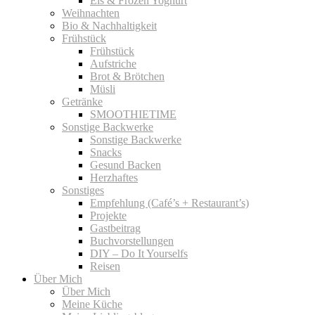
Eis & Frozen Yoghurt
Weihnachten
Bio & Nachhaltigkeit
Frühstück
Frühstück
Aufstriche
Brot & Brötchen
Müsli
Getränke
SMOOTHIETIME
Sonstige Backwerke
Sonstige Backwerke
Snacks
Gesund Backen
Herzhaftes
Sonstiges
Empfehlung (Café’s + Restaurant’s)
Projekte
Gastbeitrag
Buchvorstellungen
DIY – Do It Yourselfs
Reisen
Über Mich
Über Mich
Meine Küche