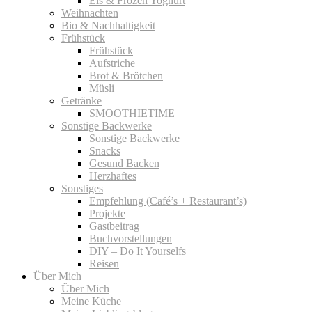
Eis & Frozen Yoghurt
Weihnachten
Bio & Nachhaltigkeit
Frühstück
Frühstück
Aufstriche
Brot & Brötchen
Müsli
Getränke
SMOOTHIETIME
Sonstige Backwerke
Sonstige Backwerke
Snacks
Gesund Backen
Herzhaftes
Sonstiges
Empfehlung (Café’s + Restaurant’s)
Projekte
Gastbeitrag
Buchvorstellungen
DIY – Do It Yourselfs
Reisen
Über Mich
Über Mich
Meine Küche