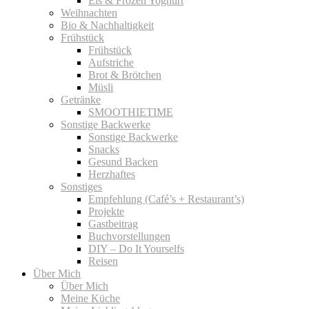
Eis & Frozen Yoghurt
Weihnachten
Bio & Nachhaltigkeit
Frühstück
Frühstück
Aufstriche
Brot & Brötchen
Müsli
Getränke
SMOOTHIETIME
Sonstige Backwerke
Sonstige Backwerke
Snacks
Gesund Backen
Herzhaftes
Sonstiges
Empfehlung (Café’s + Restaurant’s)
Projekte
Gastbeitrag
Buchvorstellungen
DIY – Do It Yourselfs
Reisen
Über Mich
Über Mich
Meine Küche